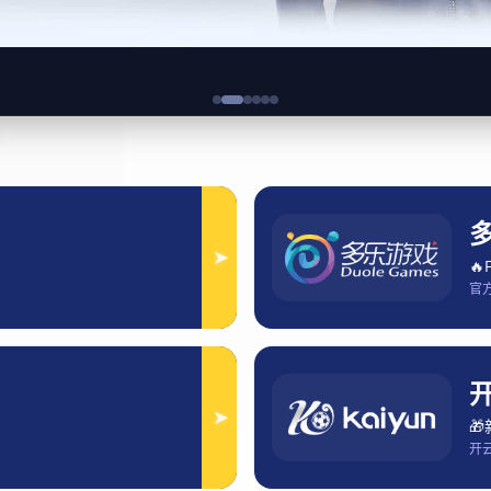
助你洞察赛季走势全球联赛球队实力对比
再只是凭感觉和经验去判断胜负的运动。高清足球排名体系与权威数据解
的方式。通过实时更新的比赛数据、科学严谨的排名模型以及跨联赛的横
察其在整个赛季中的潜在走向。本文将以“高清足球排名权威解析实时数
础、赛季走势研判、全球联赛对比以及实际应用价值四个方面展开系统阐
帮助读者在纷繁复杂的比赛信息中，抓住真正决定胜负与格局的关键因素