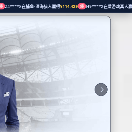
业文化
企业服务
加入九游CC平台