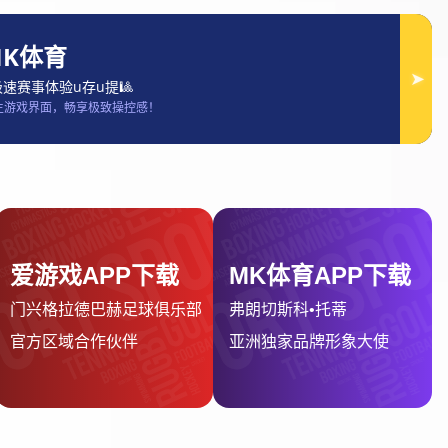
企业文化
企业服务
功率、预期
加入九游CC平台
支撑。
期进球和防
最新资讯
高卢雄鸡再展王者风采
法国足球豪门冲击荣耀
巅峰之路再谱辉煌新篇
球队实力变
章
2026-07-24 17:59:14
足球落叶球大师是谁揭
秘罗伯特卡洛斯传奇弧