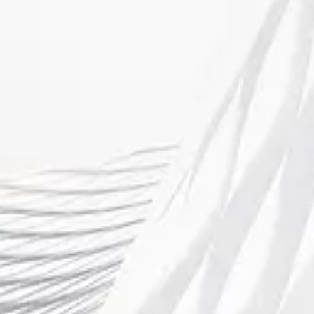
客观，也让
作用。对于