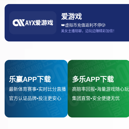
1、高清排名数据基础
高清足球排名的核心在于数据采集的全面性与精细度。现
进球值、防守压迫次数等上百项指标。这些数据通过高清
权威排名模型通常会对不同数据进行加权处理，避免单一
守数据明显偏低，排名系统也会提示其存在成绩回落的风
此外，高清排名强调数据的可视化呈现。通过动态图表、
化。这种“看得见的排名”，让数据分析从专业领域走向大
2、赛季走势洞察逻辑