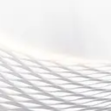
代足球提供了一把精准而清晰的“标尺”。它不仅让球队实力的呈现更加
境中建立起稳定的分析框架。
体系，将在全球联赛对比、赛事解读和足球文化传播中发挥越来越重要的
赛本质、看清赛季全貌的重要一步。
专业运动服务平台赋能城市活力升级
迈向高质量转型的时代背景下，体育产业正迎来前所未有的发展
、打造专业运动服务平台、赋能城市活力升级为核心路径，不仅