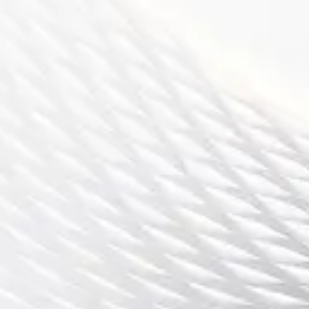
总结：
总体来看，高清足球排名与权威数据解析的结合，为理解现
赛季走势的判断更具逻辑和前瞻性，在复杂多变的比赛环
随着数据技术的不断进步，这种以实时数据为核心的排名
所有热爱足球的人来说，学会读懂这些数据，正是走近比
满冠体育引领全民健身新时代打造
2026-02-24 22:33:14
在全民健身上升为国家战略、城市发展
机遇。以满冠体育引领全民健身新时代
是企业创新发展的必然...