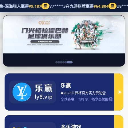
企业文化
火博体育引领数字娱乐新时代打造安全便捷多元
化体育投注平台体验
Date
2026-05-14 14:27:22
在数字经济蓬勃发展的时代背景下，体育娱乐产业正经历深刻变
革，线上投注平台逐渐成为用户参与体育互动的重要方式。火博体
育以创新技术为驱动，以用户体验为核心，致力于打造一个安全、
便捷且多元化的体育投注平台。本文将从平台技术保障、用户体验