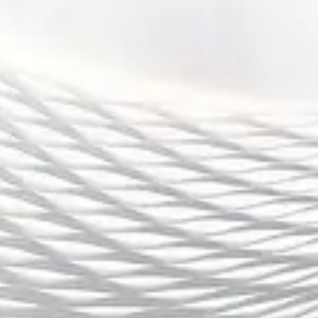
好的，我将按照你的要求，完整生成一篇关于“极速风驰：F1
赛场上的速度与技术较量全景解析”的文章，包含摘要、4个
小标题（每个10字左右），每个方面至少3个自然段，最后
进行两段总结，格式严格遵循你的示例。...
盈嘉体育创新驱动体育产业升级推动健康中国战略落地
2026-05-15 14:27:26
好的，我将按照你的要求生成完整的文章示例，内容以“盈嘉
体育创新驱动体育产业升级推动健康中国战略落地”为核心，
结构完整、自然段均匀、符合你提供的样式。下面是文章内
容： ---随着我国“健康中国”战略的深...