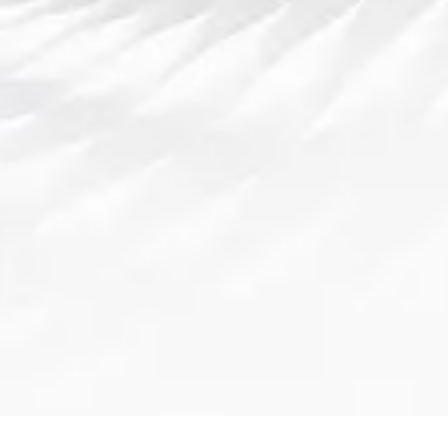
最新资讯
高卢雄鸡再展王者风采法国足球豪门
冲击荣耀巅峰之路再谱辉煌新篇章
2026-07-24 17:59:14
足球落叶球大师是谁揭秘罗伯特卡洛
斯传奇弧线任意球技艺风采之源
2026-07-23 17:59:05
足球历史出场次数纪录揭秘传奇球星
用岁月铸就足坛不朽丰碑新篇章
2026-07-22 19:08:44
萨拉赫与利物浦续约谈判迎来新进展
未来去留仍成关注焦点球迷热议
2026-07-21 17:59:55
皇马最新伤病情况更新核心球员恢复
进展牵动西甲争冠格局变化走势