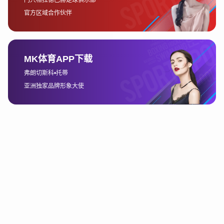
保持新鲜感。
此外，火博体育还通过数据分析深入了解用户偏好，从而实现个性
化推荐服务，让每一位用户都能获得更加贴合自身兴趣的体验。
九游娱乐
四、引领行业发展趋势
在行业发展层面，火博体育积极推动规范化运营，通过完善制度建
设与合规管理，为行业树立良好示范。这种责任意识为其赢得了广
泛认可。
同时，平台不断探索新技术应用，例如人工智能与大数据分析，在
提升运营效率的同时，也为行业创新提供了新的方向。
展望未来，火博体育将继续深化全球化布局，通过跨区域合作与资
源整合，进一步提升品牌影响力，引领数字娱乐产业迈向更高水
平。
总结：