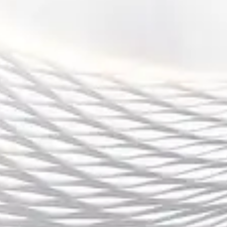
2026-05-11 07:24:12
在数字经济蓬勃发展的时代背景下，体育产业正经历一场深
刻的结构性变革。以亿百体育为核心构建的数字体育娱乐生
态，不仅顺应了技术进步与消费升级的趋势，更通过融合创
新模式与多元化服务，推动行业迈向更加智能化、...
极速风驰：F1赛场上的速度与技术较量全景解析
2026-05-14 06:45:55
好的，我将按照你的要求，完整生成一篇关于“极速风驰：F1
赛场上的速度与技术较量全景解析”的文章，包含摘要、4个
小标题（每个10字左右），每个方面至少3个自然段，最后
进行两段总结，格式严格遵循你的示例。...