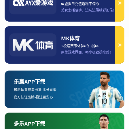
与此同时，云计算与区块链技术的应用，使得威廉体育在数据安全
与信息透明方面具备更高的保障能力。通过构建稳定高效的技术基
础设施，平台能够支撑海量用户的实时互动与多场景应用，进一步
增强用户信任度。
此外，虚拟现实与增强现实技术的融合应用，使体育赛事的观看体
验更加沉浸化。用户可以通过多维视角参与赛事，突破传统观赛模
式的局限，形成更加多元的互动体验。
2、内容生态创新构建