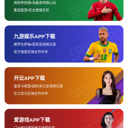
内容是体育娱乐融合的重要载体。威廉体育通过打造多元化内容体
系，将赛事直播、短视频、互动节目等多种形式有机结合，构建起
丰富的内容生态。这种内容创新不仅满足了不同用户群体的需求，
也增强了平台的吸引力。
在内容生产方面，威廉体育积极引入用户生成内容机制，鼓励用户
参与创作与分享，形成良性的内容循环。这种模式不仅提升了用户
粘性，也使平台内容更加多样化与真实化。
同时，通过与专业媒体及体育机构合作，威廉体育不断提升内容质
量与专业性。优质内容的持续输出，使其在激烈的市场竞争中占据
有利位置，进一步巩固品牌影响力。
3、用户体验全面提升
用户体验是衡量平台价值的重要标准。威廉体育通过优化界面设计
与操作流程，使用户能够更加便捷地获取信息与参与互动。简洁直
观的设计理念，有效降低了用户使用门槛。
在互动体验方面，平台通过社交功能的嵌入，使用户能够在观赛过