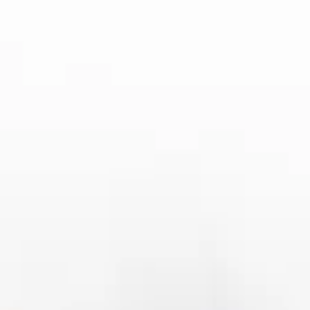
总结：
九游赛事直播
综上所述，威廉体育通过技术创新、内容升级、体验优化与生态协
同，构建起一个具有高度竞争力的体育娱乐融合平台。在数字化浪
潮的推动下，其发展模式为行业提供了重要参考。
未来，随着技术不断进步与用户需求持续变化，威廉体育仍需保持
创新动力，深化生态布局，才能在激烈的市场竞争中持续引领行业
发展方向。
围绕亿百体育打造数字体育娱乐生态引领行业创新与用户